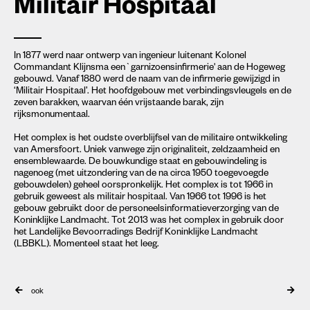
Militair Hospitaal
In 1877 werd naar ontwerp van ingenieur luitenant Kolonel
Commandant Klijnsma een`garnizoensinfirmerie' aan de Hogeweg
gebouwd. Vanaf 1880 werd de naam van de infirmerie gewijzigd in
‘Militair Hospitaal’. Het hoofdgebouw met verbindingsvleugels en de
zeven barakken, waarvan één vrijstaande barak, zijn
rijksmonumentaal.
Het complex is het oudste overblijfsel van de militaire ontwikkeling
van Amersfoort. Uniek vanwege zijn originaliteit, zeldzaamheid en
ensemblewaarde. De bouwkundige staat en gebouwindeling is
nagenoeg (met uitzondering van de na circa 1950 toegevoegde
gebouwdelen) geheel oorspronkelijk. Het complex is tot 1966 in
gebruik geweest als militair hospitaal. Van 1966 tot 1996 is het
gebouw gebruikt door de personeelsinformatieverzorging van de
Koninklijke Landmacht. Tot 2013 was het complex in gebruik door
het Landelijke Bevoorradings Bedrijf Koninklijke Landmacht
(LBBKL). Momenteel staat het leeg.
ook