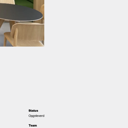
Status
Opgeleverd
Team