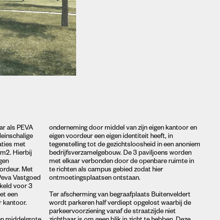
aar als PEVA
onderneming door middel van zijn eigen kantoor en
leinschalige
eigen voordeur een eigen identiteit heeft, in
aties met
tegenstelling tot de gezichtsloosheid in een anoniem
m2. Hierbij
bedrijfsverzamelgebouw. De 3 paviljoens worden
gen
met elkaar verbonden door de openbare ruimte in
ordeur. Met
te richten als campus gebied zodat hier
Peva Vastgoed
ontmoetingsplaatsen ontstaan.
eld voor 3
met een
Ter afscherming van begraafplaats Buitenveldert
 kantoor.
wordt parkeren half verdiept opgelost waarbij de
parkeervoorziening vanaf de straatzijde niet